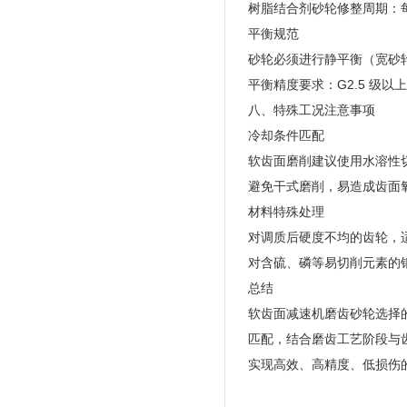
树脂结合剂砂轮修整周期：每磨
平衡规范
砂轮必须进行静平衡（宽砂
平衡精度要求：G2.5 级
八、特殊工况注意事项
冷却条件匹配
软齿面磨削建议使用水溶性切削
避免干式磨削，易造成齿面
材料特殊处理
对调质后硬度不均的齿轮，适
对含硫、磷等易切削元素的
总结
软齿面减速机磨齿砂轮选择
匹配，结合磨齿工艺阶段与
实现高效、高精度、低损伤