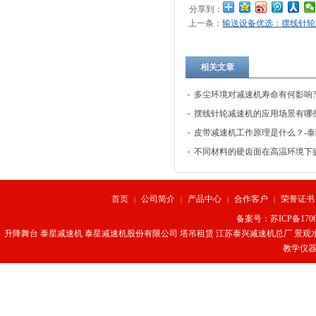
分享到：
上一条：
输送设备优选：摆线针轮
相关文章
多尘环境对减速机寿命有何影响?
隆减速机
摆线针轮减速机的应用场景有哪
隆减速机
皮带减速机工作原理是什么？-
机
不同材料的硬齿面在高温环境下
有何差异?
首页
公司简介
产品中心
合作客户
荣誉证书
|
|
|
|
备案号：
苏ICP备1706
升降舞台
泰星减速机
泰星减速机股份有限公司
塔吊租赁
江苏泰兴减速机总厂
景观
教学仪