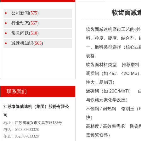
软齿面减
公司新闻(
575
)
行业动态(
567
)
软齿面减速机磨齿工艺的砂轮
常见问题(
510
)
料、粒度、硬度、结合剂、
减速机知识(
565
)
一、磨料类型选择（核心匹
表格
软齿面材料类型 推荐磨料
调质钢（如 45#、42C
性大，易崩刃）
渗碳钢（如 20CrMnT
联系我们
与铁族元素化学反应）
江苏泰隆减速机（集团）股份有限公
不锈钢 / 耐热钢 铬刚玉
司
快）
地址：江苏省泰兴市文昌东路188号
高精度 / 高效率需求 陶
电话：0523-87633328
需频繁修整）
传真：0523-87633328