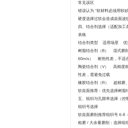
常见误区
错误认为 “软材料必须用软
硬度选择过软会造成齿面波
四、结合剂选择（适配加工
表格
结合剂类型 适用场景 优
树脂结合剂（B） 湿式磨削
60m/s） 耐热性差，不适
陶瓷结合剂（V） 高精度
性差，需避免过载
橡胶结合剂（R） 超精磨
软齿面推荐：优先选择树脂
五、组织与孔隙率选择（控
组织号选择
软齿面磨削推荐组织号 6-
粗磨 / 大余量磨削：选择组