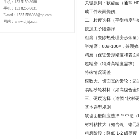
手机：153 5159 8088
关键原则：软齿面（通常 H
手机：133 8256 8031
成工件表面烧伤。
E-mail：15351598088@qq.com
二、粒度选择（平衡精度与
网站：www.tl-jsj.com
按加工阶段选择
粗磨（去除热处理变形余量）
半精磨：80#-100#，兼
精磨（保证齿形精度和表面粗糙度
超精磨（特殊高精度需求）：18
特殊情况调整
模数大、齿面宽的齿轮：适当
易粘砂轮材料（如高镍合金
三、硬度选择（遵循 “软材硬
基本选型规则
软齿面磨削应选择 ** 中硬
材料粘性大（如含镍、铬元素
粗磨阶段：降低 1-2 级硬