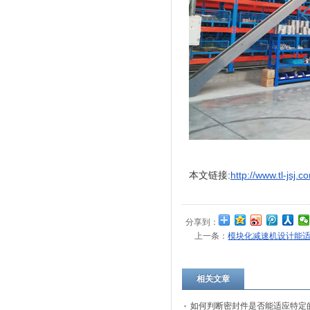
本文链接:
http://www.tl-jsj.
分享到：
上一条：
模块化减速机设计能适
相关文章
如何判断密封件是否能适应特定