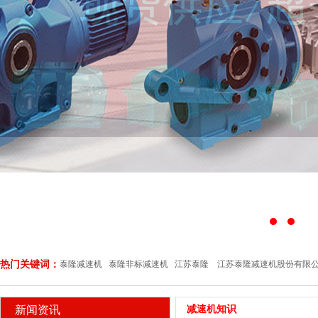
热门关键词：
泰隆减速机 泰隆非标减速机 江苏泰隆 江苏泰隆减速机股份有限
新闻资讯
减速机知识