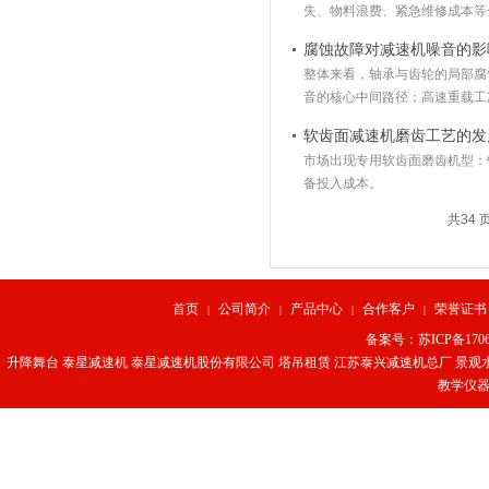
失、物料浪费、紧急维修成本等
腐蚀故障对减速机噪音的影
整体来看，轴承与齿轮的局部腐
音的核心中间路径；高速重载工
软齿面减速机磨齿工艺的发
市场出现专用软齿面磨齿机型：
备投入成本。
共34 页
首页
公司简介
产品中心
合作客户
荣誉证书
|
|
|
|
备案号：
苏ICP备1706
升降舞台
泰星减速机
泰星减速机股份有限公司
塔吊租赁
江苏泰兴减速机总厂
景观
教学仪