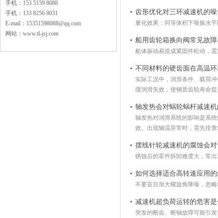
手机：153 5159 8088
齿形优化对三环减速机的噪
手机：133 8256 8031
量化效果：同等体积下噪振水平比
E-mail：15351598088@qq.com
网站：www.tl-jsj.com
船用齿轮箱换向阀常见故障
船体振动易造成紧固件松动，需
不同材料的硬齿面在高温环
实际工况中，润滑条件、载荷冲
缓润滑失效，使钢质齿轮寿命提
轴发热会对蜗轮蜗杆减速机
轴发热对润滑系统的影响是系统性、
效。出现轴温异常时，需先排查
摆线针轮减速机的腐蚀会对
锈蚀后的零件拆卸难度大，常出
如何选择适合高转速应用的
不要盲目加大螺旋角降噪，忽略
减速机超负荷运转的危害是
突发的断齿、断轴故障可能引发