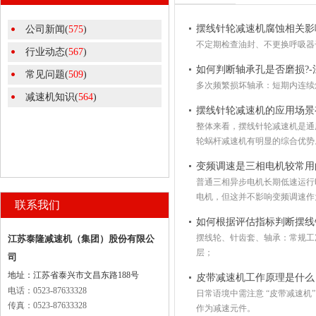
摆线针轮减速机腐蚀相关影
公司新闻(
575
)
不定期检查油封、不更换呼吸器
行业动态(
567
)
如何判断轴承孔是否磨损?
常见问题(
509
)
多次频繁损坏轴承：短期内连续
减速机知识(
564
)
摆线针轮减速机的应用场景
整体来看，摆线针轮减速机是通
轮蜗杆减速机有明显的综合优势
变频调速是三相电机较常用
普通三相异步电机长期低速运行
电机，但这并不影响变频调速作
联系我们
如何根据评估指标判断摆线
摆线轮、针齿套、轴承：常规工况
江苏泰隆减速机（集团）股份有限公
层；
司
地址：江苏省泰兴市文昌东路188号
皮带减速机工作原理是什么
电话：0523-87633328
日常语境中需注意 “皮带减速机
传真：0523-87633328
作为减速元件。